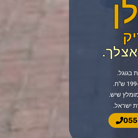
ן
יק
.
מומלץ שיש.
ת ישראל.