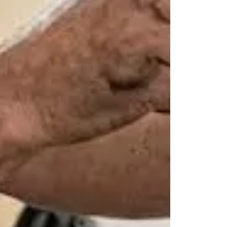
שירות איכות
פלדלת במ
מהרג
קוב
ת