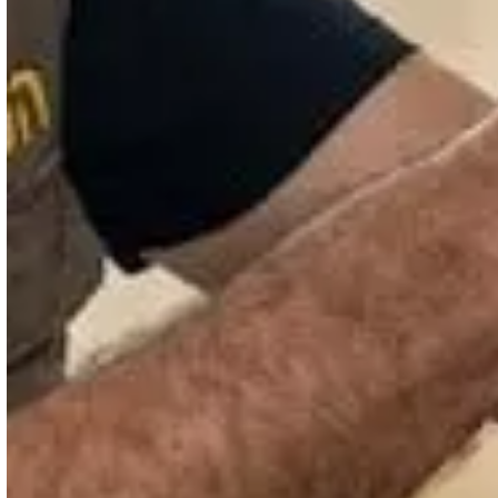
י, החליף לי דלת
אין על עוזי, מנעולן הבית שלנו,
חיר משתלם,
מבצע לנו את כל סוגי התיקונים
ע להרגע
בדלתות הבניין כבר מספר
שנים ואנו מרוצים, תודה על
י יצחקוב
הכל
ל אביב
לבנה ארגמן
וועד בית רחוב נורדאו